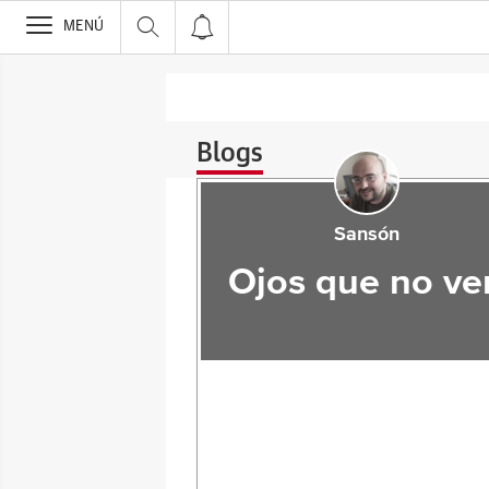
>
MENÚ
Blogs
Sansón
Ojos que no ve