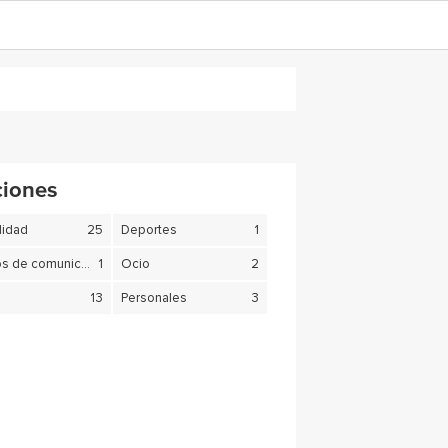
ciones
lidad
25
Deportes
1
Medios de comunicación
1
Ocio
2
13
Personales
3