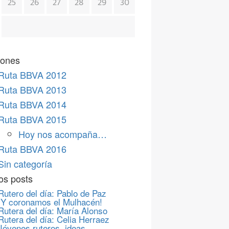
25
26
27
28
29
30
iones
Ruta BBVA 2012
Ruta BBVA 2013
Ruta BBVA 2014
Ruta BBVA 2015
Hoy nos acompaña…
Ruta BBVA 2016
Sin categoría
os posts
Rutero del día: Pablo de Paz
¡Y coronamos el Mulhacén!
Rutera del día: María Alonso
Rutera del día: Celia Herraez
Jóvenes ruteros, ideas