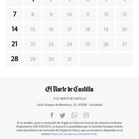
7
8
9
10
11
12
13
14
15
16
17
18
19
20
21
22
23
24
25
26
27
28
29
30
31
© EL NORTE DE CASTILLA
Calle Vázquez de Menchaca, 10, 47008 - Valladolid
En lo posible, para la resolución de litigios en línea en materia de consumo conforme
Reglamento (UE) 524/2013, se buscará la posibilidad que la Comisión Europea facilita
como plataforma de resolución de litigios en línea y que se encuentra disponible en el
enlace
https://ec.europa.eu/consumers/odr
.