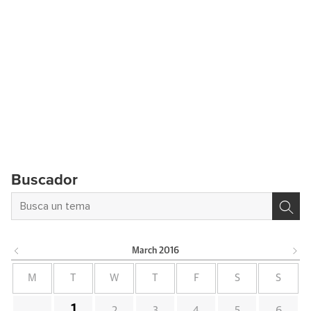
Buscador
March
2016
M
T
W
T
F
S
S
1
2
3
4
5
6